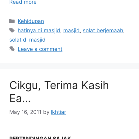
Read more
Categories
Kehidupan
Tags
hatinya di masjid
,
masjid
,
solat berjemaah
,
solat di masjid
Leave a comment
Cikgu, Terima Kasih
Ea…
May 16, 2011
by
Ikhtiar
PERTANDINGAN SAJAK