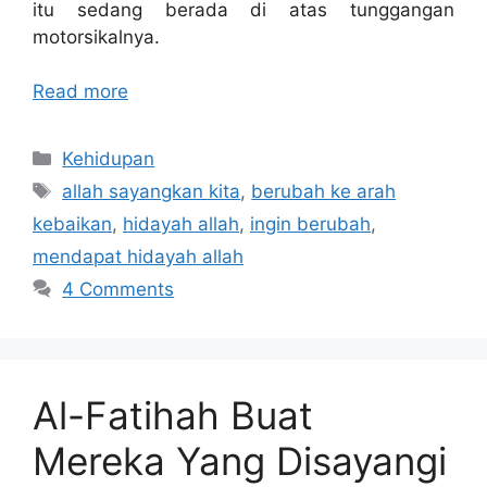
itu sedang berada di atas tunggangan
motorsikalnya.
Read more
Categories
Kehidupan
Tags
allah sayangkan kita
,
berubah ke arah
kebaikan
,
hidayah allah
,
ingin berubah
,
mendapat hidayah allah
4 Comments
Al-Fatihah Buat
Mereka Yang Disayangi