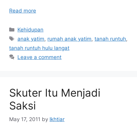
Read more
Categories
Kehidupan
Tags
anak yatim
,
rumah anak yatim
,
tanah runtuh
,
tanah runtuh hulu langat
Leave a comment
Skuter Itu Menjadi
Saksi
May 17, 2011
by
Ikhtiar