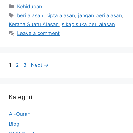
Categories
Kehidupan
Tags
beri alasan
,
cipta alasan
,
jangan beri alasan
,
Kerana Suatu Alasan
,
sikap suka beri alasan
Leave a comment
Page
Page
Page
1
2
3
Next
→
Kategori
Al-Quran
Blog