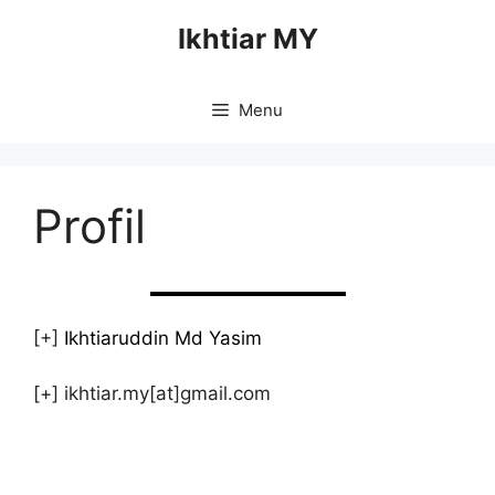
Skip
Ikhtiar MY
to
content
Menu
Profil
[+]
Ikhtiaruddin Md Yasim
[+] ikhtiar.my[at]gmail.com