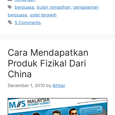
Tags
berpuasa
,
bulan ramadhan
,
pengalaman
berpuasa
,
solat terawih
5 Comments
Cara Mendapatkan
Produk Fizikal Dari
China
December 1, 2010
by
Ikhtiar