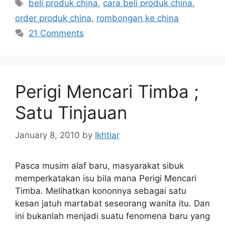
Tags
beli produk china
,
cara beli produk china
,
order produk china
,
rombongan ke china
21 Comments
Perigi Mencari Timba ;
Satu Tinjauan
January 8, 2010
by
Ikhtiar
Pasca musim alaf baru, masyarakat sibuk
memperkatakan isu bila mana Perigi Mencari
Timba. Melihatkan kononnya sebagai satu
kesan jatuh martabat seseorang wanita itu. Dan
ini bukanlah menjadi suatu fenomena baru yang