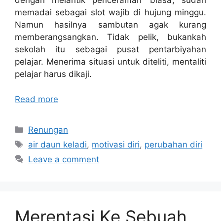
dengan melantik penceramah ‘biasa’, sudah
memadai sebagai slot wajib di hujung minggu.
Namun hasilnya sambutan agak kurang
memberangsangkan. Tidak pelik, bukankah
sekolah itu sebagai pusat pentarbiyahan
pelajar. Menerima situasi untuk diteliti, mentaliti
pelajar harus dikaji.
Read more
Categories
Renungan
Tags
air daun keladi
,
motivasi diri
,
perubahan diri
Leave a comment
Merentasi Ke Sebuah