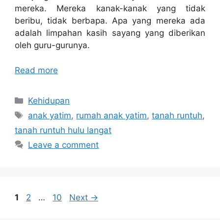
mereka. Mereka kanak-kanak yang tidak
beribu, tidak berbapa. Apa yang mereka ada
adalah limpahan kasih sayang yang diberikan
oleh guru-gurunya.
Read more
Categories
Kehidupan
Tags
anak yatim
,
rumah anak yatim
,
tanah runtuh
,
tanah runtuh hulu langat
Leave a comment
Page
Page
Page
1
2
…
10
Next
→