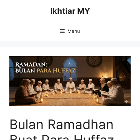
Skip
Ikhtiar MY
to
content
Menu
Bulan Ramadhan
Buat Para Huffaz