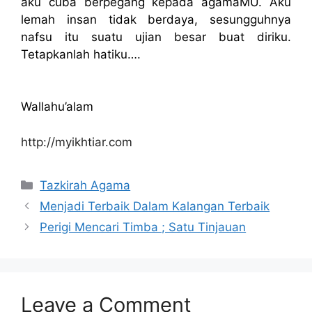
aku cuba berpegang kepada agamaMU. Aku
lemah insan tidak berdaya, sesungguhnya
nafsu itu suatu ujian besar buat diriku.
Tetapkanlah hatiku….
Wallahu’alam
http://myikhtiar.com
Categories
Tazkirah Agama
Menjadi Terbaik Dalam Kalangan Terbaik
Perigi Mencari Timba ; Satu Tinjauan
Leave a Comment